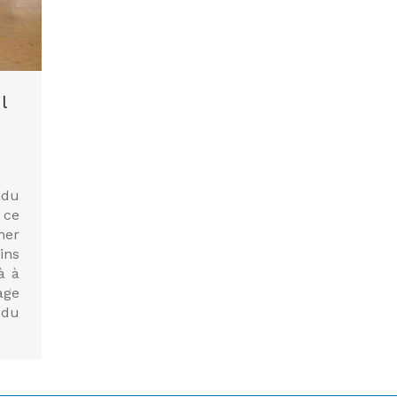
l
 du
 ce
er
ins
à à
age
 du