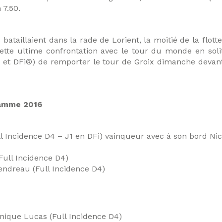
 7.50.
bataillaient dans la rade de Lorient, la moitié de la flo
Cette ultime confrontation avec le tour du monde en sol
4 et DFi®) de remporter le tour de Groix dimanche devan
ramme 2016
l Incidence D4 – J1 en DFi) vainqueur avec à son bord Nic
Full Incidence D4)
endreau (Full Incidence D4)
ique Lucas (Full Incidence D4)