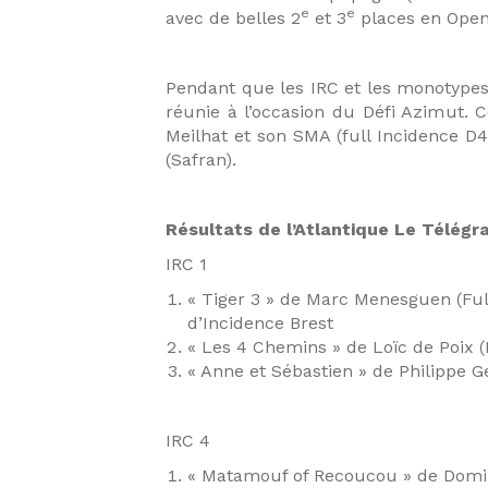
e
e
avec de belles 2
et 3
places en Open
Pendant que les IRC et les monotypes 
réunie à l’occasion du Défi Azimut. 
Meilhat et son SMA (full Incidence D
(Safran).
Résultats de l’Atlantique Le Télég
IRC 1
« Tiger 3 » de Marc Menesguen (Ful
d’Incidence Brest
« Les 4 Chemins » de Loïc de Poix (
« Anne et Sébastien » de Philippe G
IRC 4
« Matamouf of Recoucou » de Domin