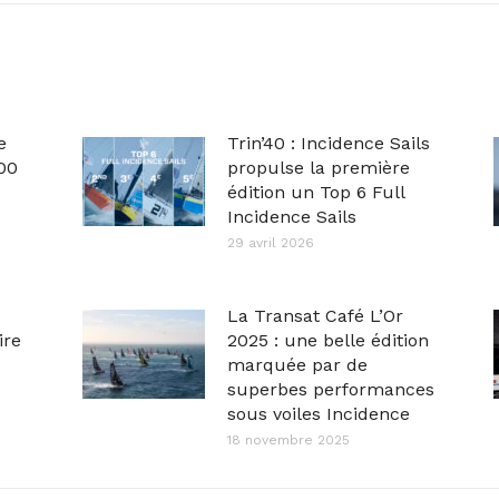
e
Trin’40 : Incidence Sails
00
propulse la première
édition un Top 6 Full
Incidence Sails
29 avril 2026
La Transat Café L’Or
ire
2025 : une belle édition
marquée par de
superbes performances
sous voiles Incidence
18 novembre 2025