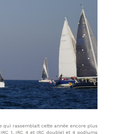
me qui rassemblait cette année encore plus
n IRC 1, IRC 4 et IRC double) et 4 podiums