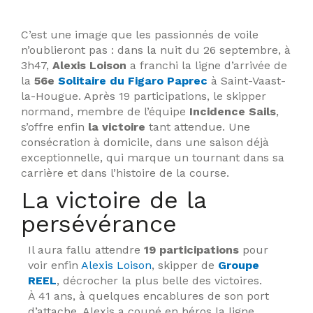
C’est une image que les passionnés de voile
n’oublieront pas : dans la nuit du 26 septembre, à
3h47,
Alexis Loison
a franchi la ligne d’arrivée de
la
56e
Solitaire du Figaro Paprec
à Saint-Vaast-
la-Hougue. Après 19 participations, le skipper
normand, membre de l’équipe
Incidence Sails
,
s’offre enfin
la victoire
tant attendue. Une
consécration à domicile, dans une saison déjà
exceptionnelle, qui marque un tournant dans sa
carrière et dans l’histoire de la course.
La victoire de la
persévérance
Il aura fallu attendre
19 participations
pour
voir enfin
Alexis Loison
, skipper de
Groupe
REEL
, décrocher la plus belle des victoires.
À 41 ans, à quelques encablures de son port
d’attache, Alexis a coupé en héros la ligne