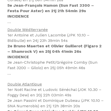
5e Jean-François Hamon (Sun Fast 3300 –
Festa Pour Aster) en 21j 21h 54min 29s
INCIDENCE
…
Double Méditerranée
1er Antoine et Julien Lacombe (JPK 10.10 –
Bidibulle) en 24j 23h 39min 54s
2e Bruno Maerten et Olivier Guillerot (Figaro 2
– Shamrock V) en 25j 04h 41min 26s
INCIDENCE
3e Jean-Christophe Petit/Grégoire Comby (Sun
Fast 3200 – Gilolo) en 25j 05h 49min 46s
…
Double Atlantique
1er Noël Racine et Ludovic Sénéchal (JOK 10.30 –
Foggy Dew) en 20j 22h 03min 49s
2e Jean Passini et Dominique Dubeau (JPK 10.10 –
SNA Numerobis) en 21j 12h 38min 20s