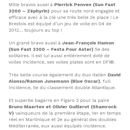
Mille bravos aussi à
Pierrick Penven (Sun Fast
3200 – Zéphyrin)
pour sa route nord engagée et
efficace avec à la clé une très belle 2e place ! Le
Brestois est équipé d’un jeu de voile en D4 de
2012… toujours au top !
Un grand bravo aussi à
Jean-François Hamon
(Sun Fast 3300 – Festa Pour Aster)
5e des
solitaires. Il est lui aussi entièrement doté de
voiles Incidence, ses voiles plates sont en DFi®.
Très belle course également du duo Italien
David
Alonso/Ramon Junemann (Blue Oscar)
, full
Incidence, 5e du classement double Atlantique.
Et superbe bagarre en Figaro 2 pour la paire
Bruno Maerten et Olivier Guillerot (Shamrock
V)
vainqueurs de la première étape, 1er en temps
réel en Martinique et 2e au général des doubles
Méditerranée, eux aussi équipés Incidence.