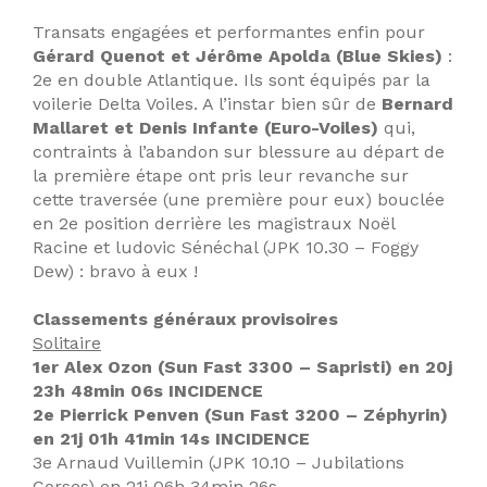
Transats engagées et performantes enfin pour
Gérard Quenot et Jérôme Apolda (Blue Skies)
:
2e en double Atlantique. Ils sont équipés par la
voilerie Delta Voiles. A l’instar bien sûr de
Bernard
Mallaret et Denis Infante (Euro-Voiles)
qui,
contraints à l’abandon sur blessure au départ de
la première étape ont pris leur revanche sur
cette traversée (une première pour eux) bouclée
en 2e position derrière les magistraux Noël
Racine et ludovic Sénéchal (JPK 10.30 – Foggy
Dew) : bravo à eux !
Classements généraux provisoires
Solitaire
1er Alex Ozon (Sun Fast 3300 – Sapristi) en 20j
23h 48min 06s INCIDENCE
2e Pierrick Penven (Sun Fast 3200 – Zéphyrin)
en 21j 01h 41min 14s INCIDENCE
3e Arnaud Vuillemin (JPK 10.10 – Jubilations
Corses) en 21j 06h 34min 26s