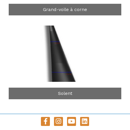
Grand-voile à corne
Solent