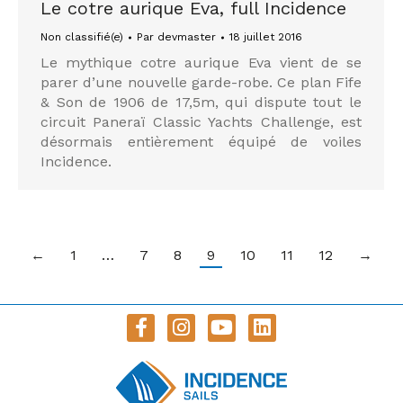
Le cotre aurique Eva, full Incidence
Non classifié(e)
Par
devmaster
18 juillet 2016
Le mythique cotre aurique Eva vient de se
parer d’une nouvelle garde-robe. Ce plan Fife
& Son de 1906 de 17,5m, qui dispute tout le
circuit Paneraï Classic Yachts Challenge, est
désormais entièrement équipé de voiles
Incidence.
←
1
…
7
8
9
10
11
12
→